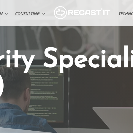
EN
CONSULTING
TECHNO
ity Special
)